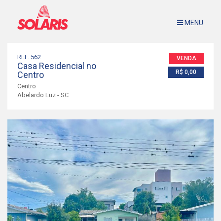
MENU
Imóveis à Venda
Sobre Nós
REF. 562
VENDA
Casa Residencial no
Avalie Seu Imóvel
R$ 0,00
Centro
Contato
Centro
Abelardo Luz - SC