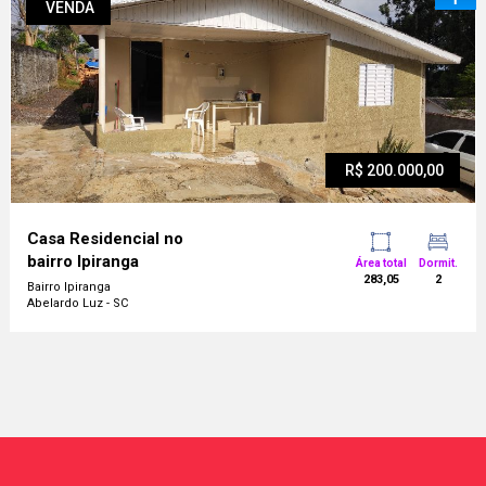
VENDA
R$ 200.000,00
Casa Residencial no
bairro Ipiranga
Área total
Dormit.
283,05
2
Bairro Ipiranga
Abelardo Luz - SC