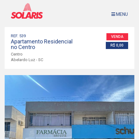
MENU
Imóveis à Venda
Sobre Nós
REF. 539
VENDA
Apartamento Residencial
Avalie Seu Imóvel
R$ 0,00
no Centro
Contato
Centro
Abelardo Luz - SC