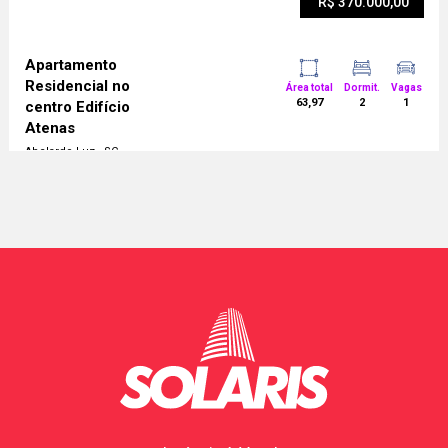
R$ 370.000,00
Apartamento
Residencial no
Área total
Dormit.
Vagas
63,97
2
1
centro Edifício
Atenas
Abelardo Luz - SC