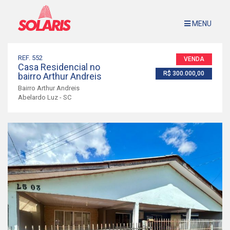
MENU
Imóveis à Venda
Sobre Nós
REF. 552
VENDA
Casa Residencial no
Avalie Seu Imóvel
R$ 300.000,00
bairro Arthur Andreis
Contato
Bairro Arthur Andreis
Abelardo Luz - SC