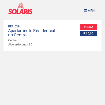
MENU
Imóveis à Venda
Sobre Nós
REF. 539
VENDA
Apartamento Residencial
Avalie Seu Imóvel
R$ 0,00
no Centro
Contato
Centro
Abelardo Luz - SC