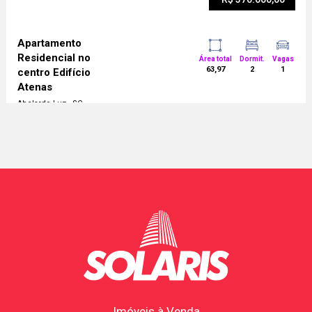
Apartamento
Residencial no
Área total
Dormit.
Vagas
63,97
2
1
centro Edifício
Atenas
Abelardo Luz - SC
Imóveis à Venda