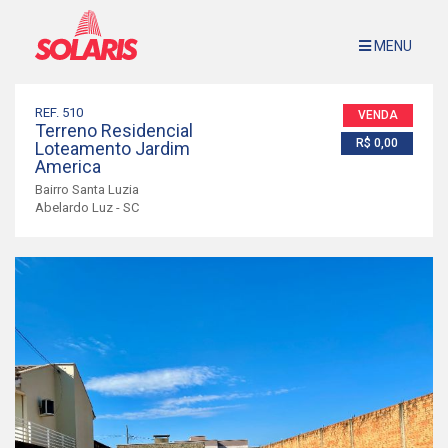
MENU
Imóveis à Venda
Sobre Nós
REF. 510
VENDA
Terreno Residencial
Avalie Seu Imóvel
R$ 0,00
Loteamento Jardim
America
Contato
Bairro Santa Luzia
Abelardo Luz - SC